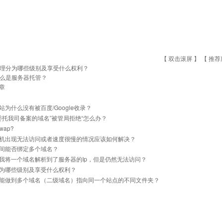
【 双击滚屏 】 【
推荐
理分为哪些级别及享受什么权利？
么是服务器托管？
章
站为什么没有被百度/Google收录？
]委托我司备案的域名”被管局拒绝“怎么办？
ap?
机出现无法访问或者速度很慢的情况应该如何解决？
间能否绑定多个域名？
我将一个域名解析到了服务器的Ip，但是仍然无法访问？
为哪些级别及享受什么权利？
能做到多个域名（二级域名）指向同一个站点的不同文件夹？