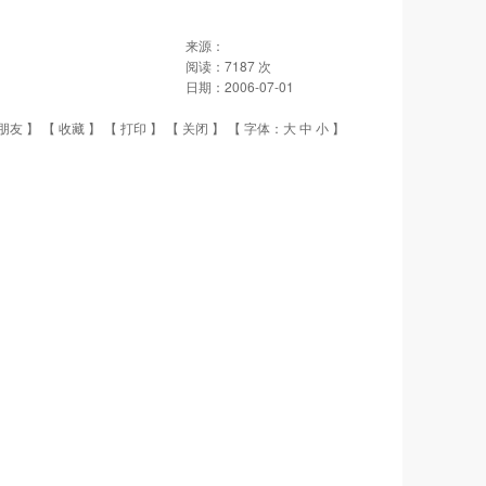
来源：
阅读：
7187
次
日期：
2006-07-01
朋友
】 【
收藏
】 【
打印
】 【
关闭
】 【 字体：
大
中
小
】