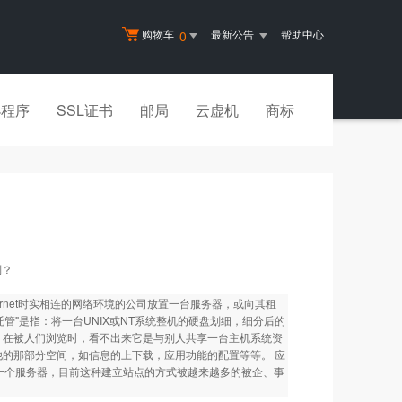
购物车
最新公告
帮助中心
0
小程序
SSL证书
邮局
云虚机
商标
别？
与Internet时实相连的网络环境的公司放置一台服务器，或向其租
机托管"是指：将一台UNIX或NT系统整机的硬盘划细，细分后的
务器，在被人们浏览时，看不出来它是与别人共享一台主机系统资
他的那部分空间，如信息的上下载，应用功能的配置等等。 应
一个服务器，目前这种建立站点的方式被越来越多的被企、事