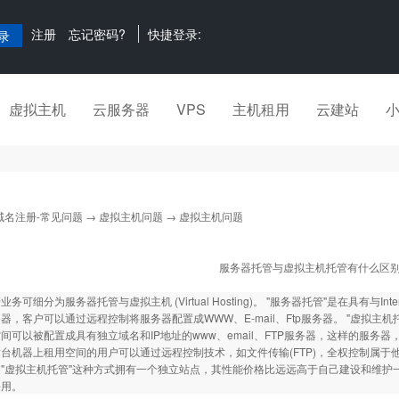
注册
忘记密码?
快捷登录:
虚拟主机
云服务器
VPS
主机租用
云建站
域名注册-常见问题
→
虚拟主机问题
→ 虚拟主机问题
服务器托管与虚拟主机托管有什么区
务可细分为服务器托管与虚拟主机 (Virtual Hosting)。 "服务器托管"是在具有
器，客户可以通过远程控制将服务器配置成WWW、E-mail、Ftp服务器。 "虚拟主
间可以被配置成具有独立域名和IP地址的www、email、FTP服务器，这样的服
台机器上租用空间的用户可以通过远程控制技术，如文件传输(FTP)，全权控制属于
"虚拟主机托管"这种方式拥有一个独立站点，其性能价格比远远高于自己建设和维护
采用。