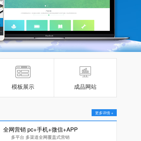
模板展示
成品网站
更多详情 +
全网营销 pc+手机+微信+APP
多平台 多渠道全网覆盖式营销