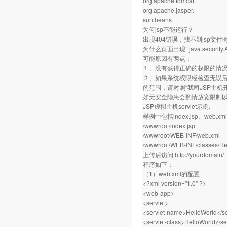
org.apache.tomcat.
org.apache.jasper.
sun.beans.
为何jsp不能运行？
出现404错误，找不到jsp文
为什么页面出现” java.security.Ac
可能原因有两点：
１、没有获得正确的权限的情
２、如果系统权限经检查无误后仍
的范围，请对照“我司JSP主
如无安全隐患会酌情放宽限制
JSP虚拟主机servlet示例.
样例中包括index.jsp、web.
/wwwroot/index.jsp
/wwwroot/WEB-INF/web.xml
/wwwroot/WEB-INF/classes/Hel
上传后访问
http://yourdomain/
程序如下：
（1）web.xml的配置
<?xml version="1.0" ?>
<web-app>
<servlet>
<servlet-name>HelloWorld</s
<servlet-class>HelloWorld</se