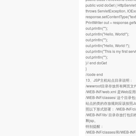
public void doGet ( HttpServl
throws ServletException, IOExc
response.setContentType("text/
PrintWriter out = response.getW
out.println("");
out.println("Hello, World!");
out.println("");
out.println("Hello, World !");
out.println("This is my first servl
out.println("");
}// end doGet
}
//code end
13、JSP主机站点目录说明：
/wwwroot目录存放所有网页文件
/WEB-INF/web.xml 
/WEB-INF/classes/ 这个目
站点的类的存放规则应该按照Java的
照以下形式部署： /WEB-INF/classe
/WEB-INF/lib/ 目录存放
释jsp。
特别提醒：
/WEB-INF/classes/