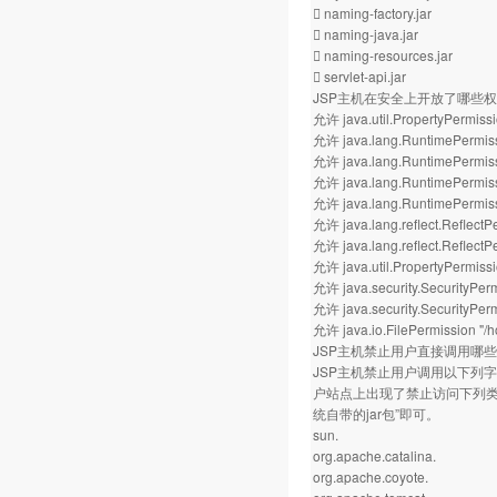
 naming-factory.jar
 naming-java.jar
 naming-resources.jar
 servlet-api.jar
JSP主机在安全上开放了哪些
允许 java.util.PropertyPermissi
允许 java.lang.RuntimePermiss
允许 java.lang.RuntimePermissi
允许 java.lang.RuntimePermiss
允许 java.lang.RuntimePermis
允许 java.lang.reflect.Reflect
允许 java.lang.reflect.ReflectPe
允许 java.util.PropertyPermissio
允许 java.security.SecurityPer
允许 java.security.SecurityPerm
允许 java.io.FilePermission "
JSP主机禁止用户直接调用哪
JSP主机禁止用户调用以下列字
户站点上出现了禁止访问下列类库的
统自带的jar包”即可。
sun.
org.apache.catalina.
org.apache.coyote.