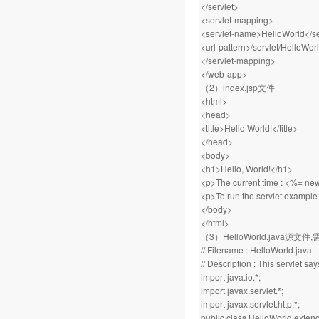
</servlet>
<servlet-mapping>
<servlet-name>HelloWorld</s
<url-pattern>/servlet/HelloWorl
</servlet-mapping>
</web-app>
（2）index.jsp文件
<html>
<head>
<title>Hello World!</title>
</head>
<body>
<h1>Hello, World!</h1>
<p>The current time : <%= new
<p>To run the servlet example 
</body>
</html>
（3）HelloWorld.java源文件
// Filename : HelloWorld.java
// Description : This servlet say
import java.io.*;
import javax.servlet.*;
import javax.servlet.http.*;
public class HelloWorld extend