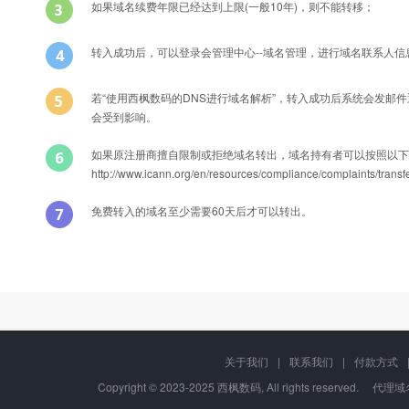
如果域名续费年限已经达到上限(一般10年)，则不能转移；
转入成功后，可以登录会管理中心--域名管理，进行域名联系人
若“使用西枫数码的DNS进行域名解析”，转入成功后系统会发邮
会受到影响。
如果原注册商擅自限制或拒绝域名转出，域名持有者可以按照以下
http://www.icann.org/en/resources/compliance/compla
免费转入的域名至少需要60天后才可以转出。
Q
能否转入后办理过户？
转入域名产品名称
A
可以的，只要您有域名转移密码，可以在转入过程中或转入成功后直接修
关于我们
|
联系我们
|
付款方式
中文cc域名
Copyright © 2023-2025 西枫数码, All rights re
Q
域名转移过程中还可以正常解析吗？