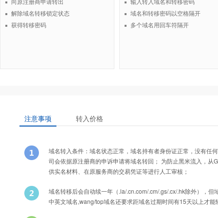
向原注册商申请转出
输入转入域名和转移密码
解除域名转移锁定状态
域名和转移密码以空格隔开
获得转移密码
多个域名用回车符隔开
注意事项
转入价格
域名转入条件：域名状态正常，域名持有者身份证正常，没有任何
司会依据原注册商的申诉申请将域名转回； 为防止黑米流入，从Godad
供实名材料、在原服务商的交易凭证等进行人工审核；
域名转移后会自动续一年（.la/.cn.com/.cm/.gs/.cx/
中英文域名,wang/top域名还要求距域名过期时间有15天以上才